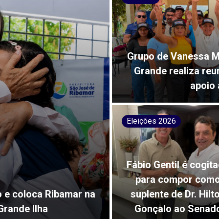
Grupo de Vanessa M
Grande realiza reu
apoio 
Eleições 2026
Fábio Gentil é cogit
para compor com
o e coloca Ribamar na
suplente de Dr. Hilt
Grande Ilha
Gonçalo ao Senad