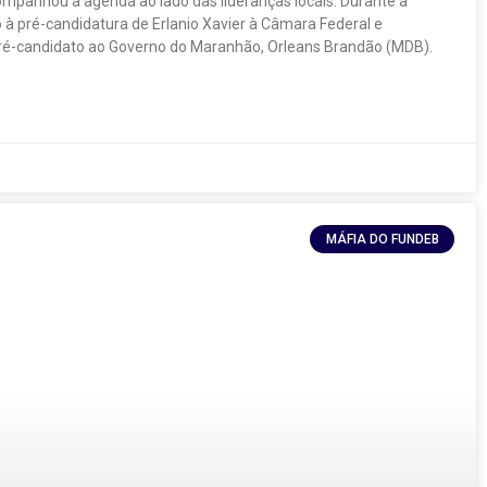
ompanhou a agenda ao lado das lideranças locais. Durante a
o à pré-candidatura de Erlanio Xavier à Câmara Federal e
ré-candidato ao Governo do Maranhão, Orleans Brandão (MDB).
MÁFIA DO FUNDEB