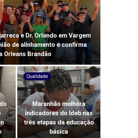
arreca e Dr. Orlando em Vargem
nião de alinhamento e confirma
a Orleans Brandão
Qualidade
ado
Maranhão melhora
o
indicadores do Ideb nas
on
três etapas da educação
o
básica