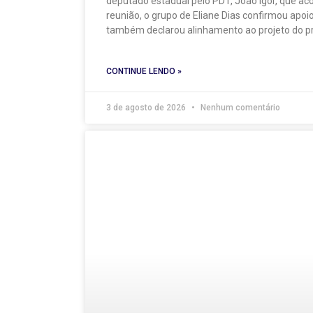
deputado estadual pelo PDT, João Igor, que ac
reunião, o grupo de Eliane Dias confirmou apoi
também declarou alinhamento ao projeto do p
CONTINUE LENDO »
3 de agosto de 2026
Nenhum comentário