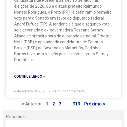
candidatura de Roseana Sarney ao Senado nas
eleições de 2026. CB e o atual prefeito Raimundo
Nonato Rodrigues, o Preto (PP), já definiram o primeiro
voto para o Senado em favor do deputado federal
André Fufuca (PP). A tendência é que o segundo voto
seja destinado à ex-governadora Roseana Sarney.
Aliado de primeira hora do deputado estadual Othelino
Neto (PSB) e apoiador da candidatura de Eduardo
Braide (PSD) ao Governo do Maranhão, Carlinhos
Barros teve uma relação política com o grupo Sarney.
Durante as
CONTINUE LENDO »
6 de agosto de 2026
Nenhum comentário
« Anterior
1
2
3
…
913
Próximo »
Pesquisar