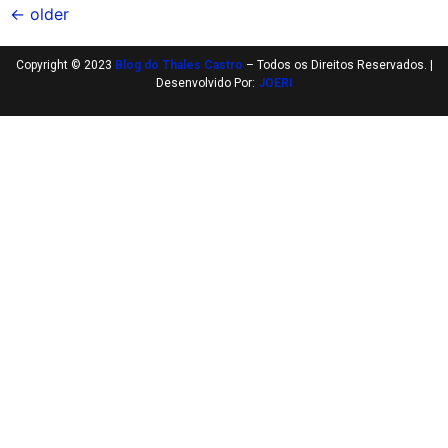
←
older
Copyright © 2023
Blog do Thales Castro
– Todos os Direitos Reservados. |
Desenvolvido Por:
JOERI