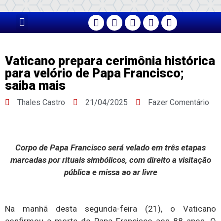
PÁGINA PRINCIPAL
Vaticano prepara cerimônia histórica
para velório de Papa Francisco;
saiba mais
Thales Castro
21/04/2025
Fazer Comentário
Corpo de Papa Francisco será velado em três etapas
marcadas por rituais simbólicos, com direito a visitação
pública e missa ao ar livre
Na manhã desta segunda-feira (21), o Vaticano
confirmou a morte do Papa Francisco aos 88 anos. O