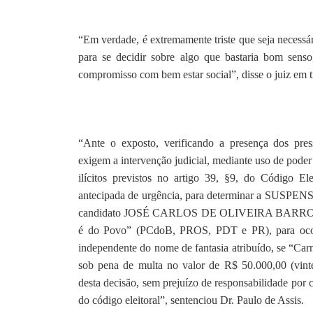
“Em verdade, é extremamente triste que seja necessár
para se decidir sobre algo que bastaria bom sens
compromisso com bem estar social”, disse o juiz em t
“Ante o exposto, verificando a presença dos pres
exigem a intervenção judicial, mediante uso de poder d
ilícitos previstos no artigo 39, §9, do Código Ele
antecipada de urgência, para determinar a SUSPEN
candidato JOSÉ CARLOS DE OLIVEIRA BARROS e
é do Povo” (PCdoB, PROS, PDT e PR), para ocorr
independente do nome de fantasia atribuído, se “Car
sob pena de multa no valor de R$ 50.000,00 (vint
desta decisão, sem prejuízo de responsabilidade por 
do código eleitoral”, sentenciou Dr. Paulo de Assis.