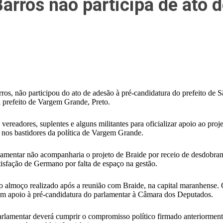
rros não participa de ato d
os, não participou do ato de adesão à pré-candidatura do prefeito de 
al prefeito de Vargem Grande, Preto.
, vereadores, suplentes e alguns militantes para oficializar apoio ao pr
nos bastidores da política de Vargem Grande.
arlamentar não acompanharia o projeto de Braide por receio de desdobr
isfação de Germano por falta de espaço na gestão.
no almoço realizado após a reunião com Braide, na capital maranhense
sem apoio à pré-candidatura do parlamentar à Câmara dos Deputados.
lamentar deverá cumprir o compromisso político firmado anteriormen