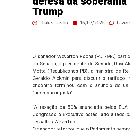
defesa da soberania 
Trump
Thales Castro
16/07/2025
Fazer
O senador Weverton Rocha (PDT-MA) particip
do Senado, o presidente do Senado, Davi Al
Motta (Republicanos-PB), a ministra de Rel
Geraldo Alckmin para discutir o tarifaço 
encontro terminou com o anúncio de un
“agressão injusta”.
“A taxação de 50% anunciada pelos EUA é
Congresso e Executivo estão lado a lado p
ressaltou Weverton.
O senador reforçou que o Parlamento sempre 