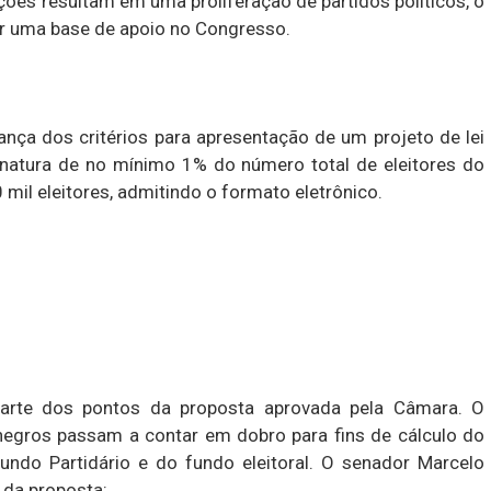
ações resultam em uma proliferação de partidos políticos, o
ir uma base de apoio no Congresso.
nça dos critérios para apresentação de um projeto de lei
assinatura de no mínimo 1% do número total de eleitores do
0 mil eleitores, admitindo o formato eletrônico.
arte dos pontos da proposta aprovada pela Câmara. O
 negros passam a contar em dobro para fins de cálculo do
ndo Partidário e do fundo eleitoral. O senador Marcelo
 da proposta: