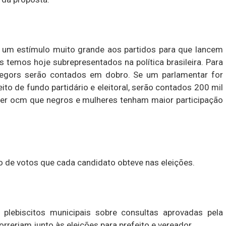
ão um estímulo muito grande aos partidos para que lancem
 temos hoje subrepresentados na política brasileira. Para
negors serão contados em dobro. Se um parlamentar for
eito de fundo partidário e eleitoral, serão contados 200 mil
zer ocm que negros e mulheres tenham maior participação
o de votos que cada candidato obteve nas eleições.
plebiscitos municipais sobre consultas aprovadas pela
reriam junto às eleições para prefeito e vereador.