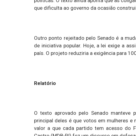
políticas. O texto ainda aponta que as colig
que dificulta ao governo da ocasião constru
Outro ponto rejeitado pelo Senado é a muda
de iniciativa popular. Hoje, a lei exige a 
país. O projeto reduziria a exigência para 10
Relatório
O texto aprovado pelo Senado manteve p
principal deles é que votos em mulheres e
valor a que cada partido tem acesso do Fu
Castro (MDB-PI) fez um discurso em defesa