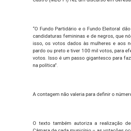
“O Fundo Partidário e o Fundo Eleitoral d
candidaturas femininas e de negros, que nós
isso, os votos dados às mulheres e aos 
pardo ou preto e tiver 100 mil votos, para ef
votos. Isso é um passo gigantesco para fa
na política”.
A contagem não valeria para definir o númer
O texto também autoriza a realização de 
Câmara de cada município – as votações ocor