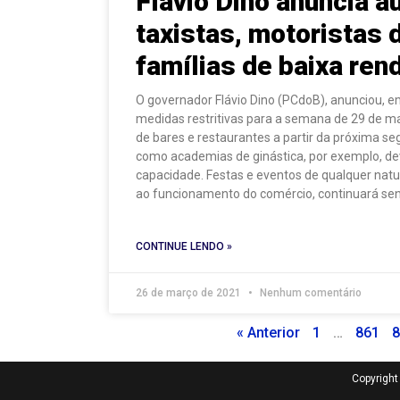
Flávio Dino anuncia a
taxistas, motoristas 
famílias de baixa ren
O governador Flávio Dino (PCdoB), anunciou, em
medidas restritivas para a semana de 29 de ma
de bares e restaurantes a partir da próxima se
como academias de ginástica, por exemplo, d
capacidade. Festas e eventos de qualquer na
ao funcionamento do comércio, continuará send
CONTINUE LENDO »
26 de março de 2021
Nenhum comentário
« Anterior
1
…
861
8
Copyrigh