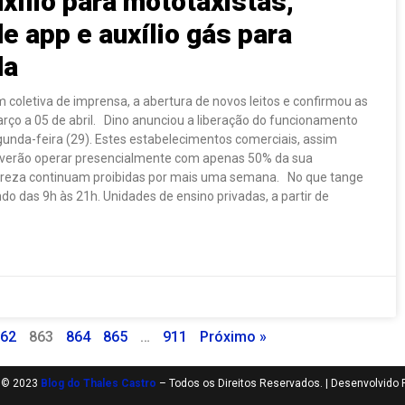
uxílio para mototaxistas,
de app e auxílio gás para
da
 coletiva de imprensa, a abertura de novos leitos e confirmou as
rço a 05 de abril. Dino anunciou a liberação do funcionamento
gunda-feira (29). Estes estabelecimentos comerciais, assim
everão operar presencialmente com apenas 50% da sua
tureza continuam proibidas por mais uma semana. No que tange
o das 9h às 21h. Unidades de ensino privadas, a partir de
62
863
864
865
…
911
Próximo »
t © 2023
Blog do Thales Castro
– Todos os Direitos Reservados. | Desenvolvido 