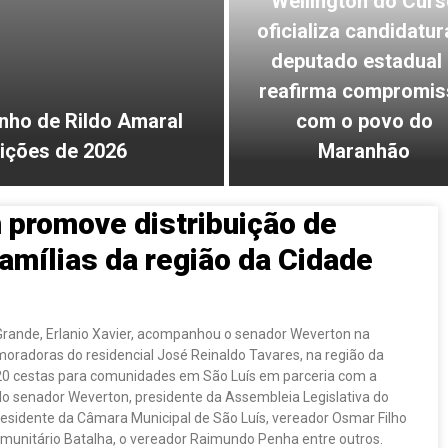
Wellington do Curs
oficializa candidatur
deputado estadual 
reafirma compromis
inho de Rildo Amaral
com o povo do
eições de 2026
Maranhão
promove distribuição de
amílias da região da Cidade
Grande, Erlanio Xavier, acompanhou o senador Weverton na
 moradoras do residencial José Reinaldo Tavares, na região da
 620 cestas para comunidades em São Luís em parceria com a
lo senador Weverton, presidente da Assembleia Legislativa do
esidente da Câmara Municipal de São Luís, vereador Osmar Filho
comunitário Batalha, o vereador Raimundo Penha entre outros.