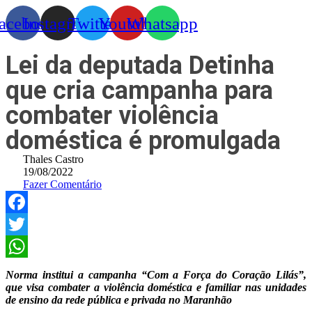
acebook
Instagram
Twitter
Youtube
Whatsapp
Lei da deputada Detinha
que cria campanha para
combater violência
doméstica é promulgada
Thales Castro
19/08/2022
Fazer Comentário
Facebook
Twitter
WhatsApp
Norma institui a campanha “Com a Força do Coração Lilás”,
que visa combater a violência doméstica e familiar nas unidades
de ensino da rede pública e privada no Maranhão