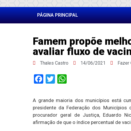
PÁGINA PRINCIPAL
Famem propõe melho
avaliar fluxo de vac
Thales Castro
14/06/2021
Fazer
Facebook
Twitter
WhatsApp
A grande maioria dos municípios está cu
presidente da Federação dos Municípios d
procurador geral de Justiça, Eduardo Ni
afirmação de que o índice percentual de vac