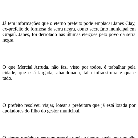
Já tem informações que o eterno prefeito pode emplacar Janes Clay,
ex-prefeito de formosa da serra negra, como secretário municipal em
Grajaú. Janes, foi derrotado nas últimas eleições pelo povo da serra
negra.
O que Mercial Arruda, não faz, visto por todos, é trabalhar pela
cidade, que está largada, abandonada, falta infraestrutra e quase
tudo.
O prefeito resolveu viajar, lotear a prefeitura que já está lotada por
apoiadores do filho do gestor municipal.
O eterno prefeito quer empurrar de guela a dentro, mais um que não