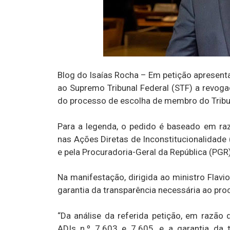
Blog do Isaías Rocha – Em petição apresenta
ao Supremo Tribunal Federal (STF) a revoga
do processo de escolha de membro do Trib
Para a legenda, o pedido é baseado em ra
nas Ações Diretas de Inconstitucionalidade 
e pela Procuradoria-Geral da República (PGR)
Na manifestação, dirigida ao ministro Flavio
garantia da transparência necessária ao p
“Da análise da referida petição, em razão
ADIs n.º 7.603 e 7.605, e a garantia da 