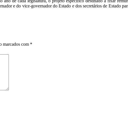
mo ano de cada legislatura, o projeto específico destinado a fixar re
rnador e do vice-governador do Estado e dos secretários de Estado para
ão marcados com
*