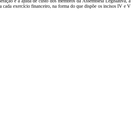
muneração e a ajuda de custo dos membros da Assembleia Legislativa, a
 cada exercício financeiro, na forma do que dispõe os incisos IV e V