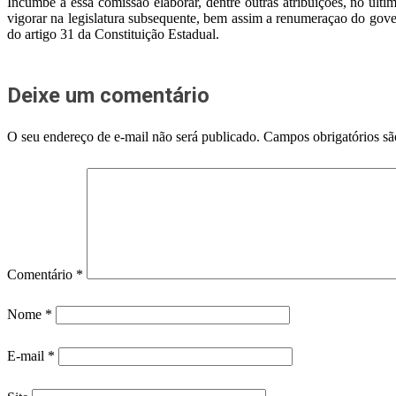
Incumbe a essa comissão elaborar, dentre outras atribuições, no últi
vigorar na legislatura subsequente, bem assim a renumeraçao do gove
do artigo 31 da Constituição Estadual.
Deixe um comentário
O seu endereço de e-mail não será publicado.
Campos obrigatórios s
Comentário
*
Nome
*
E-mail
*