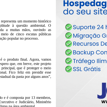
s representa um momento histórico
litude à questão ambiental. O
uída a muitas mãos, ouvindo as
r meio de cinco escutas públicas
ipação popular no processo.
 o produto final. Agora, vamos
espero que, em breve, este projeto
vo principal, que é proteger o meio
onal. Fico feliz em presidir esse
stadual da pasta por alguns anos”,
ado e é composta por 13 membros,
Executivo e Judiciário, Ministério
istas na área ambiental.