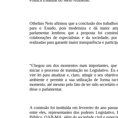
Política Estadual do Meio Ambiente.
Othelino Neto afirmou que a conclusão dos trabalho
para o Estado, pois moderniza e dá maior amp
parlamentar lembrou que a proposta foi constr
colaborações de especialistas e da sociedade, po
realizadas para garantir maior transparência e partic
“Chegou um dos momentos mais importantes, que é
iniciar o processo de tramitação no Legislativo. Eu 
vire lei para atualizar e, claro, atingir o seu objeti
ambiente e permitir a sua utilização de forma raci
momento, até mesmo pelo fato de ter sido secretário e
disse o parlamentar.
A comissão foi instituída em fevereiro do ano pass
entre eles, representantes dos poderes Legislativo, 
Público, OAB-MA, além da sociedade civil e especial