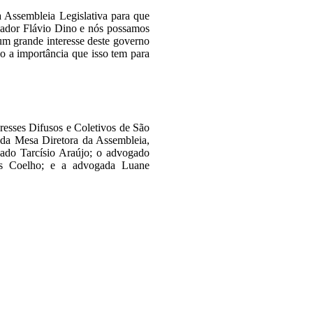
 Assembleia Legislativa para que
nador Flávio Dino e nós possamos
um grande interesse deste governo
o a importância que isso tem para
eresses Difusos e Coletivos de São
l da Mesa Diretora da Assembleia,
gado Tarcísio Araújo; o advogado
los Coelho; e a advogada Luane