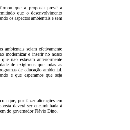
firmou que a proposta prevê a
rmitindo que o desenvolvimento
ando os aspectos ambientais e sem
as ambientais sejam efetivamente
ao modernizar e inserir no nosso
s que não estavam anteriormente
lidade de exigirmos que todas as
rogramas de educação ambiental.
nando e que esperamos que seja
cou que, por fazer alterações em
oposta deverá ser encaminhada à
gem do governador Flávio Dino.