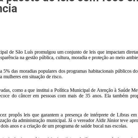
ncia
cipal de São Luís promulgou um conjunto de leis que impactam direta
nsparência na gestão pública, cultura, moradia e proteção ao meio ambie
va 5% das moradias populares dos programas habitacionais públicos do
a mulheres em situação de risco.
ovadas, como a que institui a Política Municipal de Atenção à Saúde
precoce do câncer em pessoas com mais de 35 anos. Ela também propôs
z propôs leis que garantem a presença de intérprete de Libras em i
ização da administração municipal. Já o vereador Aldir Júnior teve apr
dois anos e a criação de um programa de saúde bucal nas escolas.