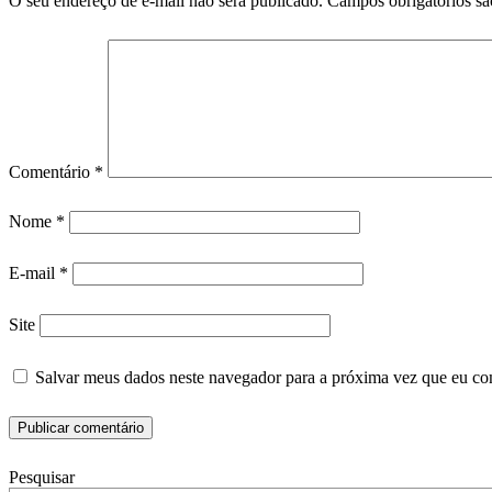
O seu endereço de e-mail não será publicado.
Campos obrigatórios s
Comentário
*
Nome
*
E-mail
*
Site
Salvar meus dados neste navegador para a próxima vez que eu co
Pesquisar