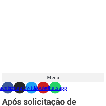
Skip
to
content
Menu
acebook
Instagram
Twitter
Youtube
Whatsapp
Após solicitação de