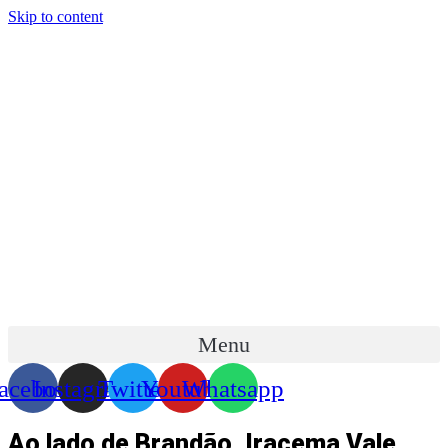
Skip to content
Menu
acebook
Instagram
Twitter
Youtube
Whatsapp
Ao lado de Brandão, Iracema Vale