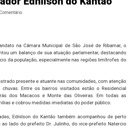
eador Ednilson do Kantão
 Comentário
andato na Câmara Municipal de São José de Ribamar, o
ntou um balanço de sua atuação parlamentar, destacando
io da população, especialmente nas regiões limítrofes do
mostrado presente e atuante nas comunidades, com atenção
s chuvas. Entre os bairros visitados estão o Residencial
 Brás dos Macacos e Monte das Oliveiras. Em todas as
mílias e cobrou medidas imediatas do poder público.
ades, Ednilson do Kantão também acompanhou de perto
ao lado do prefeito Dr. Julinho, do vice-prefeito Natercio