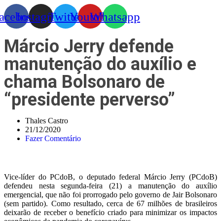
acebook
Instagram
Twitter
Youtube
Whatsapp
Márcio Jerry defende
manutenção do auxílio e
chama Bolsonaro de
“presidente perverso”
Thales Castro
21/12/2020
Fazer Comentário
Vice-líder do PCdoB, o deputado federal Márcio Jerry (PCdoB)
defendeu nesta segunda-feira (21) a manutenção do auxílio
emergencial, que não foi prorrogado pelo governo de Jair Bolsonaro
(sem partido). Como resultado, cerca de 67 milhões de brasileiros
deixarão de receber o benefício criado para minimizar os impactos