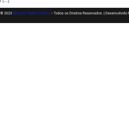
a […]
t © 2023
Blog do Thales Castro
– Todos os Direitos Reservados. | Desenvolvido 